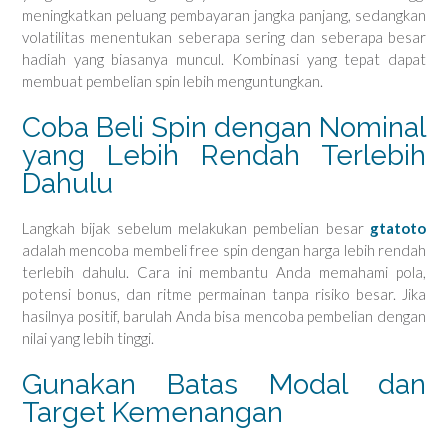
meningkatkan peluang pembayaran jangka panjang, sedangkan
volatilitas menentukan seberapa sering dan seberapa besar
hadiah yang biasanya muncul. Kombinasi yang tepat dapat
membuat pembelian spin lebih menguntungkan.
Coba Beli Spin dengan Nominal
yang Lebih Rendah Terlebih
Dahulu
Langkah bijak sebelum melakukan pembelian besar
gtatoto
adalah mencoba membeli free spin dengan harga lebih rendah
terlebih dahulu. Cara ini membantu Anda memahami pola,
potensi bonus, dan ritme permainan tanpa risiko besar. Jika
hasilnya positif, barulah Anda bisa mencoba pembelian dengan
nilai yang lebih tinggi.
Gunakan Batas Modal dan
Target Kemenangan