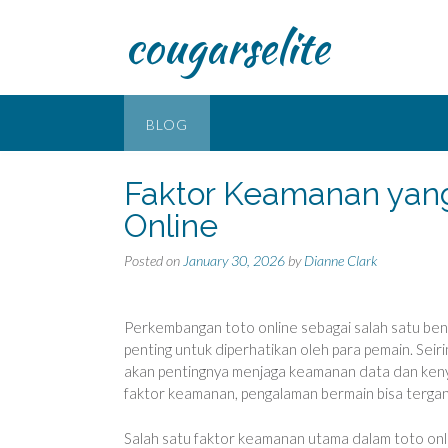
Skip
cougarselite
to
content
BLOG
Faktor Keamanan yang
Online
Posted on
January 30, 2026
by
Dianne Clark
Perkembangan toto online sebagai salah satu ben
penting untuk diperhatikan oleh para pemain. Sei
akan pentingnya menjaga keamanan data dan keny
faktor keamanan, pengalaman bermain bisa tergan
Salah satu faktor keamanan utama dalam toto onli