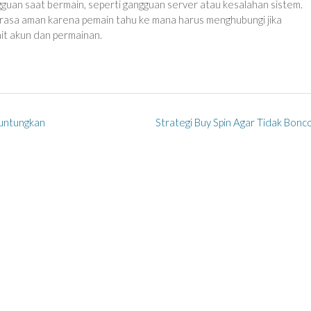
guan saat bermain, seperti gangguan server atau kesalahan sistem.
rasa aman karena pemain tahu ke mana harus menghubungi jika
it akun dan permainan.
guntungkan
Strategi Buy Spin Agar Tidak Bonc