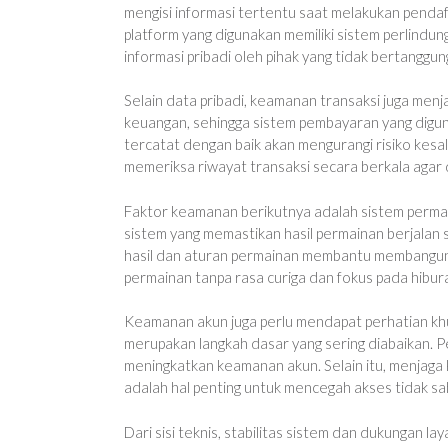
mengisi informasi tertentu saat melakukan pendaf
platform yang digunakan memiliki sistem perlin
informasi pribadi oleh pihak yang tidak bertangg
Selain data pribadi, keamanan transaksi juga menj
keuangan, sehingga sistem pembayaran yang diguna
tercatat dengan baik akan mengurangi risiko kes
memeriksa riwayat transaksi secara berkala agar
Faktor keamanan berikutnya adalah sistem permai
sistem yang memastikan hasil permainan berjalan s
hasil dan aturan permainan membantu membangun 
permainan tanpa rasa curiga dan fokus pada hibur
Keamanan akun juga perlu mendapat perhatian khu
merupakan langkah dasar yang sering diabaikan. P
meningkatkan keamanan akun. Selain itu, menjaga 
adalah hal penting untuk mencegah akses tidak sa
Dari sisi teknis, stabilitas sistem dan dukungan l