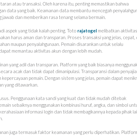
taran atau transaksi. Oleh karena itu, penting memastikan bahwa
dungan data yang baik. Keamanan data membantu mencegah penyalahgu
ung jawab dan memberikan rasa tenang selama bermain.
adi aspek yang tidak kalah penting. Toto
rajatogel
melibatkan aktivita
kan harus aman dan transparan. Proses transaksi yang jelas, cepat,
alahan maupun penyalahgunaan. Pemain disarankan untuk selalu
 dapat memantau aktivitas akun dengan lebih mudah.
nan yang adil dan transparan. Platform yang baik biasanya mengguna
ecara acak dan tidak dapat dimanipulasi. Transparansi dalam penyaji
kepercayaan pemain. Dengan sistem yang jelas, pemain dapat menik
an yang ditawarkan.
sus. Penggunaan kata sandi yang kuat dan tidak mudah ditebak
emain sebaiknya menggunakan kombinasi huruf, angka, dan simbol unt
kerahasiaan informasi login dan tidak membagikannya kepada pihak la
h.
ayanan juga termasuk faktor keamanan yang perlu diperhatikan. Platfor