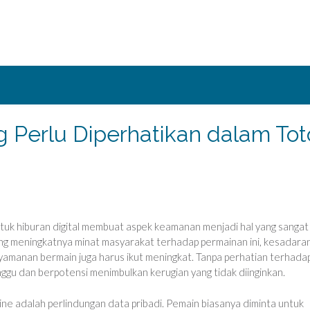
 Perlu Diperhatikan dalam Tot
tuk hiburan digital membuat aspek keamanan menjadi hal yang sangat
ring meningkatnya minat masyarakat terhadap permainan ini, kesadara
amanan bermain juga harus ikut meningkat. Tanpa perhatian terhada
ggu dan berpotensi menimbulkan kerugian yang tidak diinginkan.
ne adalah perlindungan data pribadi. Pemain biasanya diminta untuk