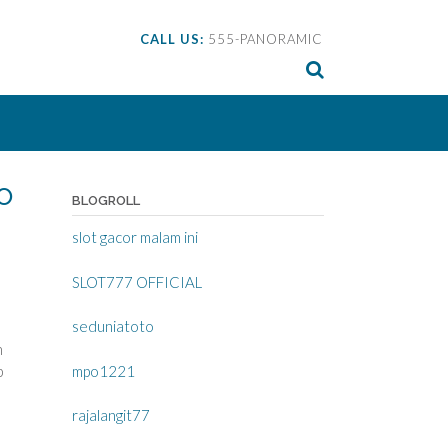
CALL US:
555-PANORAMIC
o
BLOGROLL
slot gacor malam ini
SLOT777 OFFICIAL
seduniatoto
n
mpo1221
p
rajalangit77