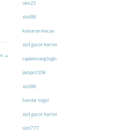
oke25
slot88
keluaran macau
slot gacor hari ini
os
→
rajamenang login
jackpot108
slot88
bandar togel
slot gacor hari ini
slot777