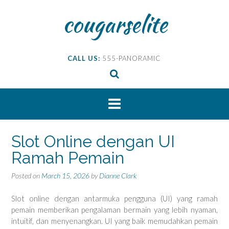
Skip
cougarselite
to
content
CALL US:
555-PANORAMIC
Slot Online dengan UI
Ramah Pemain
Posted on
March 15, 2026
by
Dianne Clark
Slot online dengan antarmuka pengguna (UI) yang ramah
pemain memberikan pengalaman bermain yang lebih nyaman,
intuitif, dan menyenangkan. UI yang baik memudahkan pemain