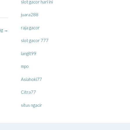
slot gacor hari ini
juara288
raja gacor
ng
→
slot gacor 777
langit99
mpo
Asiahoki77
Citra77
situs ngacir