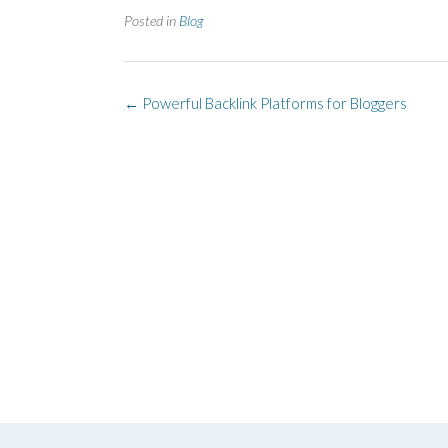
Posted in
Blog
Post
←
Powerful Backlink Platforms for Bloggers
navigation