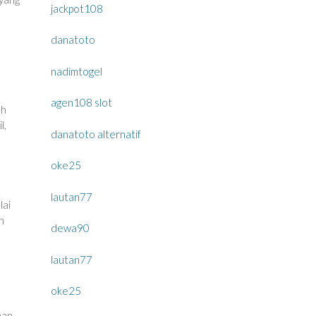
jackpot108
danatoto
nadimtogel
agen108 slot
ah
l,
danatoto alternatif
oke25
lautan77
lai
h
dewa90
lautan77
oke25
nan