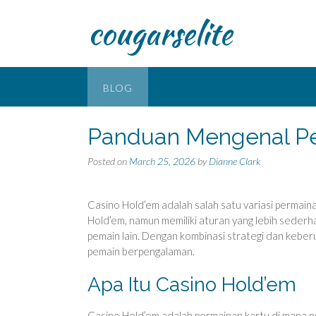
Skip
cougarselite
to
content
BLOG
Panduan Mengenal Pe
Posted on
March 25, 2026
by
Dianne Clark
Casino Hold’em adalah salah satu variasi permainan
Hold’em, namun memiliki aturan yang lebih sede
pemain lain. Dengan kombinasi strategi dan keber
pemain berpengalaman.
Apa Itu Casino Hold’em
Casino Hold’em adalah permainan kartu di mana p