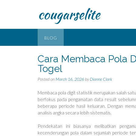
Skip
cougarselite
to
content
BLOG
Cara Membaca Pola Dig
Togel
Posted on
March 16, 2026
by
Dianne Clark
Membaca pola digit statistik merupakan salah sat
berfokus pada pengamatan data result sebelumny
beberapa periode hasil keluaran. Dengan mema
analisis angka secara lebih sistematis.
Pendekatan ini biasanya melibatkan pengama
kecenderungan pola dalam sejumlah periode tera