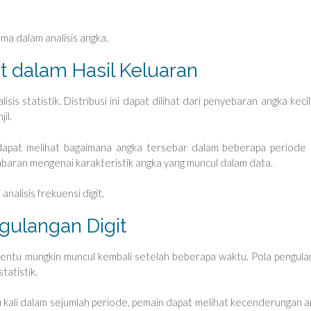
ama dalam analisis angka.
t dalam Hasil Keluaran
lisis statistik. Distribusi ini dapat dilihat dari penyebaran angka keci
il.
 dapat melihat bagaimana angka tersebar dalam beberapa periode h
baran mengenai karakteristik angka yang muncul dalam data.
nalisis frekuensi digit.
ulangan Digit
rtentu mungkin muncul kembali setelah beberapa waktu. Pola pengul
tatistik.
u kali dalam sejumlah periode, pemain dapat melihat kecenderungan 